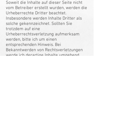
Soweit die Inhalte auf dieser Seite nicht
vom Betreiber erstellt wurden, werden die
Urheberrechte Dritter beachtet.
Insbesondere werden Inhalte Dritter als
solche gekennzeichnet. Sollten Sie
trotzdem auf eine
Urheberrechtsverletzung aufmerksam
werden, bitte ich um einen
entsprechenden Hinweis. Bei
Bekanntwerden von Rechtsverletzungen
werde ich derartige Inhalte umgehend
entfernen.
Datenschutz
Die Nutzung meiner Webseite ist in der
Regel ohne Angabe personenbezogener
Daten möglich. Soweit auf meinen Seiten
personenbezogene Daten (beispielsweise
Name, Anschrift oder eMail-Adressen)
erhoben werden, erfolgt dies, soweit
möglich, stets auf freiwilliger Basis. Diese
Daten werden ohne Ihre ausdrückliche
Zustimmung nicht an Dritte
weitergegeben. Wir weisen darauf hin,
dass die Datenübertragung im Internet